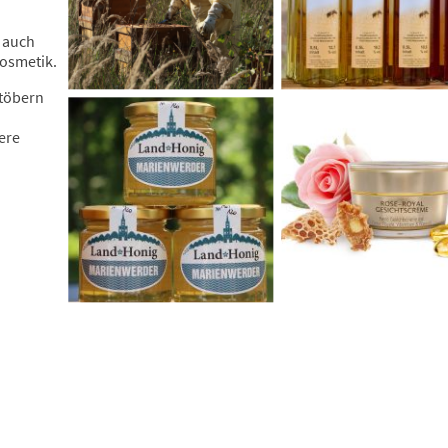
 auch
Kosmetik.
Stöbern
ere