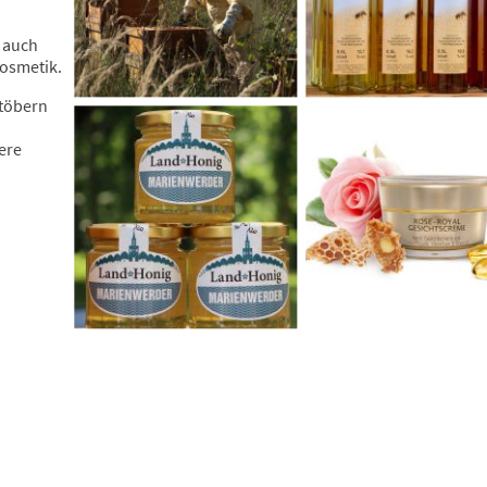
 auch
Kosmetik.
Stöbern
ere