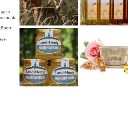
 auch
Kosmetik.
Stöbern
ere